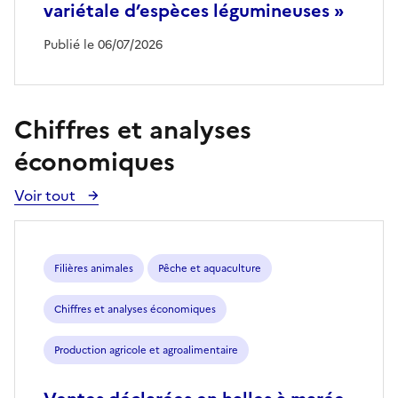
variétale d’espèces légumineuses »
Publié le 06/07/2026
Chiffres et analyses
économiques
Voir tout
Voir
toutes
les
publications
Filières animales
Pêche et aquaculture
Chiffres et analyses économiques
Production agricole et agroalimentaire