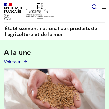
Panneau de gestion des cookies
RÉPUBLIQUE
Recherch
FRANÇAISE
Établissement national des produits de
l'agriculture et de la mer
A la une
Voir tout
Voir
toutes
Image
les
actualités