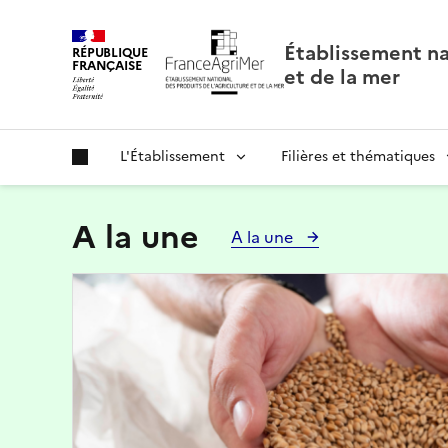
Panneau de gestion des cookies
Établissement nat
RÉPUBLIQUE
FRANÇAISE
et de la mer
L'Établissement
Filières et thématiques
A la une
A la une
Image