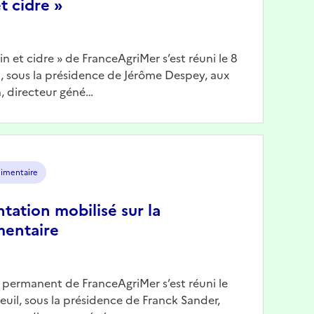
t cidre »
Vin et cidre » de FranceAgriMer s’est réuni le 8
il, sous la présidence de Jérôme Despey, aux
, directeur géné…
limentaire
ntation mobilisé sur la
mentaire
n permanent de FranceAgriMer s’est réuni le
reuil, sous la présidence de Franck Sander,