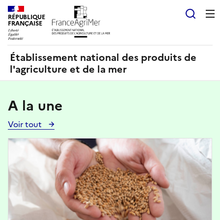
Panneau de gestion des cookies
RÉPUBLIQUE
Recherch
FRANÇAISE
Établissement national des produits de
l'agriculture et de la mer
A la une
Voir tout
Voir
toutes
Image
les
actualités