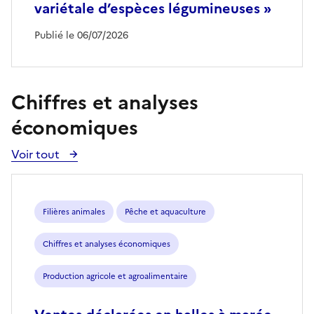
variétale d’espèces légumineuses »
Publié le 06/07/2026
Chiffres et analyses
économiques
Voir tout
Voir
toutes
les
publications
Filières animales
Pêche et aquaculture
Chiffres et analyses économiques
Production agricole et agroalimentaire