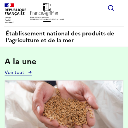
Panneau de gestion des cookies
RÉPUBLIQUE
Recherch
FRANÇAISE
Établissement national des produits de
l'agriculture et de la mer
A la une
Voir tout
Voir
toutes
Image
les
actualités