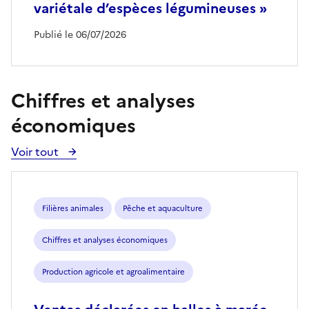
variétale d’espèces légumineuses »
Publié le 06/07/2026
Chiffres et analyses
économiques
Voir tout
Voir
toutes
les
publications
Filières animales
Pêche et aquaculture
Chiffres et analyses économiques
Production agricole et agroalimentaire