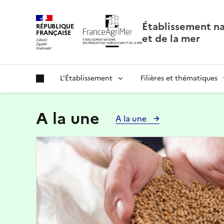
Panneau de gestion des cookies
Établissement nat
RÉPUBLIQUE
FRANÇAISE
et de la mer
L'Établissement
Filières et thématiques
A la une
A la une
Image