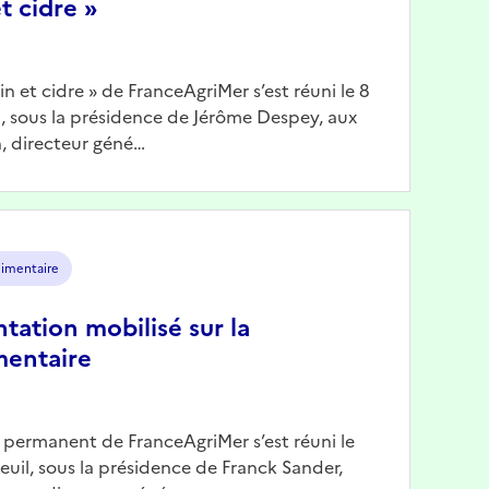
t cidre »
Vin et cidre » de FranceAgriMer s’est réuni le 8
il, sous la présidence de Jérôme Despey, aux
, directeur géné…
limentaire
ntation mobilisé sur la
mentaire
n permanent de FranceAgriMer s’est réuni le
reuil, sous la présidence de Franck Sander,