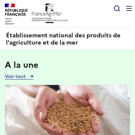
Panneau de gestion des cookies
RÉPUBLIQUE
Recherch
FRANÇAISE
Établissement national des produits de
l'agriculture et de la mer
A la une
Voir tout
Voir
toutes
Image
les
actualités