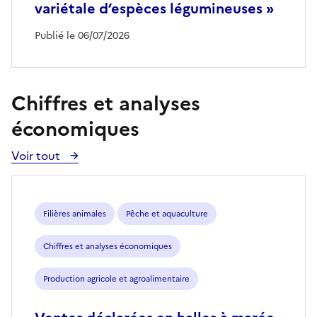
variétale d’espèces légumineuses »
Publié le 06/07/2026
Chiffres et analyses
économiques
Voir tout
Voir
toutes
les
publications
Filières animales
Pêche et aquaculture
Chiffres et analyses économiques
Production agricole et agroalimentaire