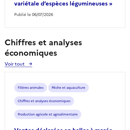
variétale d’espèces légumineuses »
Publié le 06/07/2026
Chiffres et analyses
économiques
Voir tout
Voir
toutes
les
publications
Filières animales
Pêche et aquaculture
Chiffres et analyses économiques
Production agricole et agroalimentaire