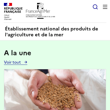
Panneau de gestion des cookies
RÉPUBLIQUE
Recherch
FRANÇAISE
Établissement national des produits de
l'agriculture et de la mer
A la une
Voir tout
Voir
toutes
Image
les
actualités