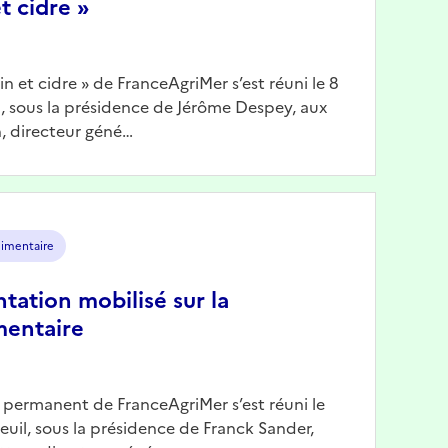
t cidre »
Vin et cidre » de FranceAgriMer s’est réuni le 8
il, sous la présidence de Jérôme Despey, aux
, directeur géné…
limentaire
ntation mobilisé sur la
mentaire
n permanent de FranceAgriMer s’est réuni le
reuil, sous la présidence de Franck Sander,