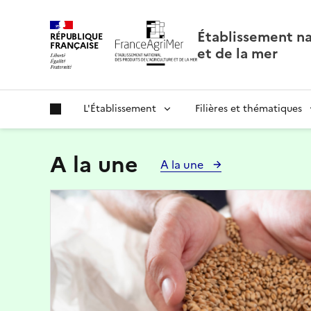
Panneau de gestion des cookies
Établissement nat
RÉPUBLIQUE
FRANÇAISE
et de la mer
L'Établissement
Filières et thématiques
A la une
A la une
Image