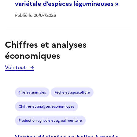
variétale d’espèces légumineuses »
Publié le 06/07/2026
Chiffres et analyses
économiques
Voir tout
Voir
toutes
les
publications
Filières animales
Pêche et aquaculture
Chiffres et analyses économiques
Production agricole et agroalimentaire