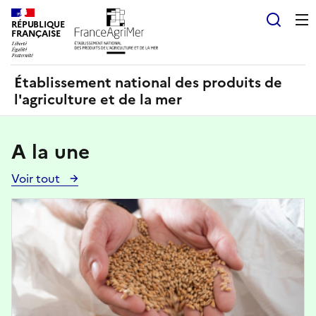
Panneau de gestion des cookies
RÉPUBLIQUE
Recherch
FRANÇAISE
Établissement national des produits de
l'agriculture et de la mer
A la une
Voir tout
Voir
toutes
Image
les
actualités