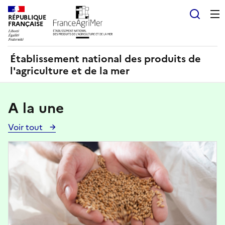
Panneau de gestion des cookies
RÉPUBLIQUE
Recherch
FRANÇAISE
Établissement national des produits de
l'agriculture et de la mer
A la une
Voir tout
Voir
toutes
Image
les
actualités