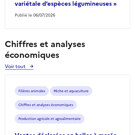
variétale d’espèces légumineuses »
Publié le 06/07/2026
Chiffres et analyses
économiques
Voir tout
Voir
toutes
les
publications
Filières animales
Pêche et aquaculture
Chiffres et analyses économiques
Production agricole et agroalimentaire