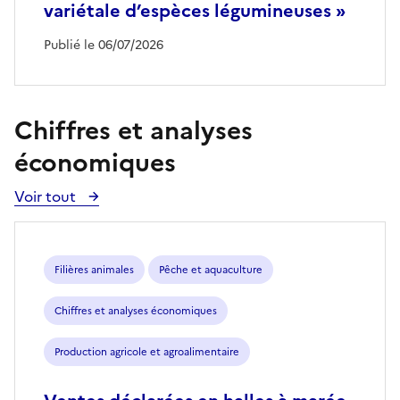
variétale d’espèces légumineuses »
Publié le 06/07/2026
Chiffres et analyses
économiques
Voir tout
Voir
toutes
les
publications
Filières animales
Pêche et aquaculture
Chiffres et analyses économiques
Production agricole et agroalimentaire