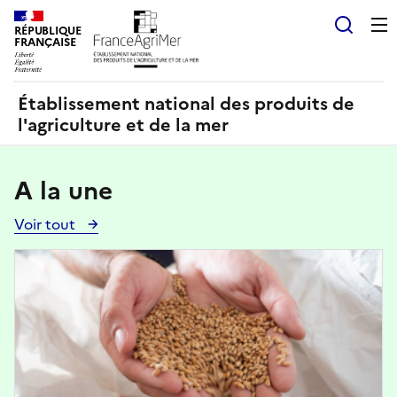
Panneau de gestion des cookies
RÉPUBLIQUE
Recherch
FRANÇAISE
Établissement national des produits de
l'agriculture et de la mer
A la une
Voir tout
Voir
toutes
Image
les
actualités