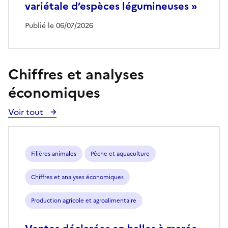
variétale d’espèces légumineuses »
Publié le 06/07/2026
Chiffres et analyses
économiques
Voir tout
Voir
toutes
les
publications
Filières animales
Pêche et aquaculture
Chiffres et analyses économiques
Production agricole et agroalimentaire