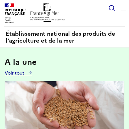
Panneau de gestion des cookies
RÉPUBLIQUE
Recherch
FRANÇAISE
Établissement national des produits de
l'agriculture et de la mer
A la une
Voir tout
Voir
toutes
Image
les
actualités