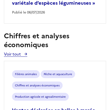
variétale d’espèces légumineuses »
Publié le 06/07/2026
Chiffres et analyses
économiques
Voir tout
Voir
toutes
les
publications
Filières animales
Pêche et aquaculture
Chiffres et analyses économiques
Production agricole et agroalimentaire