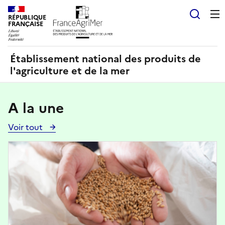
Panneau de gestion des cookies
RÉPUBLIQUE
Recherch
FRANÇAISE
Établissement national des produits de
l'agriculture et de la mer
A la une
Voir tout
Voir
toutes
Image
les
actualités