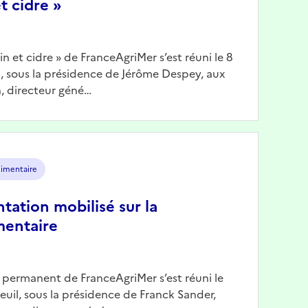
t cidre »
Vin et cidre » de FranceAgriMer s’est réuni le 8
il, sous la présidence de Jérôme Despey, aux
, directeur géné…
limentaire
ntation mobilisé sur la
mentaire
n permanent de FranceAgriMer s’est réuni le
reuil, sous la présidence de Franck Sander,