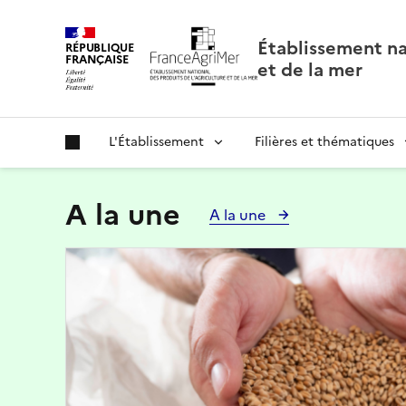
Panneau de gestion des cookies
Établissement nat
RÉPUBLIQUE
FRANÇAISE
et de la mer
L'Établissement
Filières et thématiques
A la une
A la une
Image