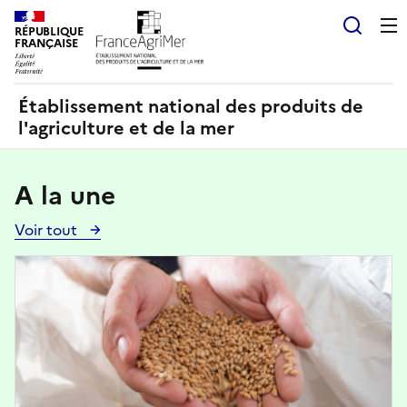
Panneau de gestion des cookies
RÉPUBLIQUE
Recherch
FRANÇAISE
Établissement national des produits de
l'agriculture et de la mer
A la une
Voir tout
Voir
toutes
Image
les
actualités