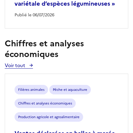
variétale d’espèces légumineuses »
Publié le 06/07/2026
Chiffres et analyses
économiques
Voir tout
Voir
toutes
les
publications
Filières animales
Pêche et aquaculture
Chiffres et analyses économiques
Production agricole et agroalimentaire