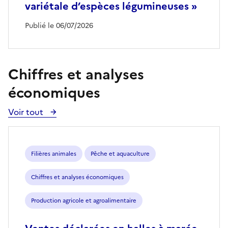
variétale d’espèces légumineuses »
Publié le 06/07/2026
Chiffres et analyses
économiques
Voir tout
Voir
toutes
les
publications
Filières animales
Pêche et aquaculture
Chiffres et analyses économiques
Production agricole et agroalimentaire