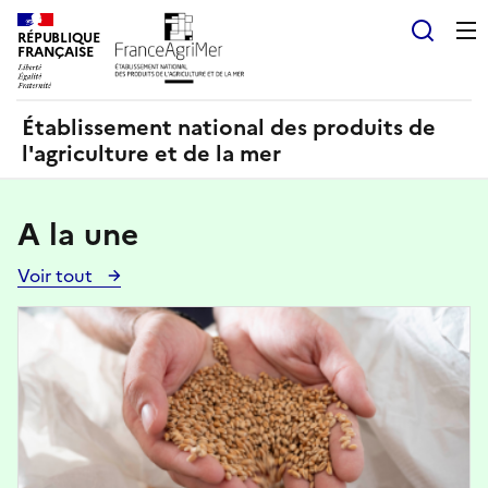
Panneau de gestion des cookies
RÉPUBLIQUE
Recherch
FRANÇAISE
Établissement national des produits de
l'agriculture et de la mer
A la une
Voir tout
Voir
toutes
Image
les
actualités