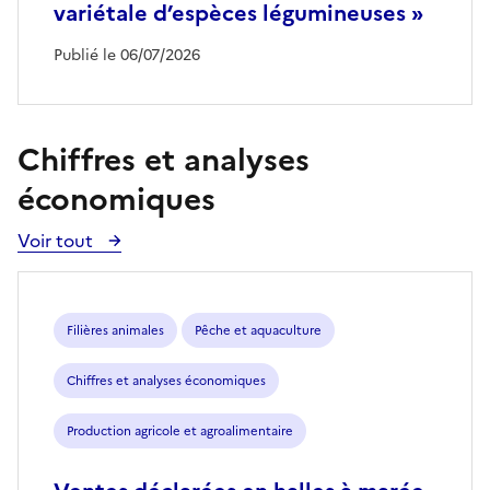
variétale d’espèces légumineuses »
Publié le 06/07/2026
Chiffres et analyses
économiques
Voir tout
Voir
toutes
les
publications
Filières animales
Pêche et aquaculture
Chiffres et analyses économiques
Production agricole et agroalimentaire