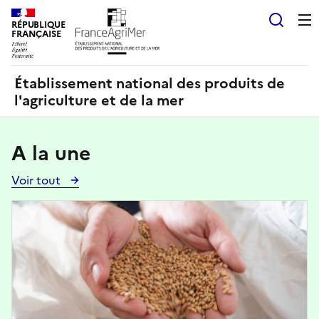
Panneau de gestion des cookies
RÉPUBLIQUE
Recherch
FRANÇAISE
Établissement national des produits de
l'agriculture et de la mer
A la une
Voir tout
Voir
toutes
Image
les
actualités