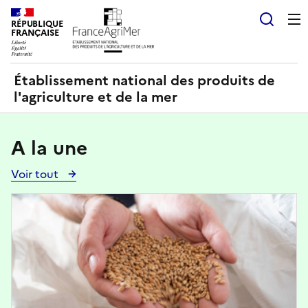
Panneau de gestion des cookies
RÉPUBLIQUE
Recherch
FRANÇAISE
Établissement national des produits de
l'agriculture et de la mer
A la une
Voir tout
Voir
toutes
Image
les
actualités