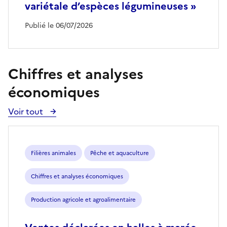
variétale d’espèces légumineuses »
Publié le 06/07/2026
Chiffres et analyses
économiques
Voir tout
Voir
toutes
les
publications
Filières animales
Pêche et aquaculture
Chiffres et analyses économiques
Production agricole et agroalimentaire