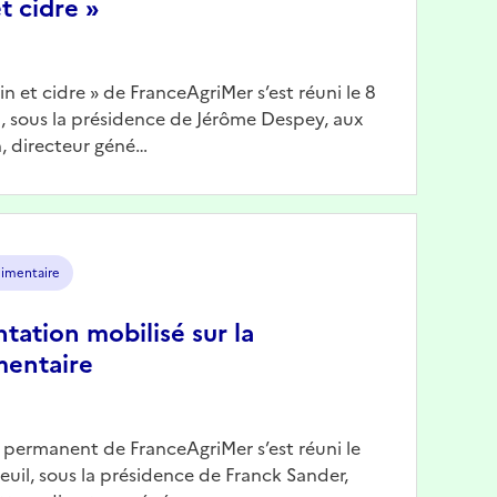
t cidre »
Vin et cidre » de FranceAgriMer s’est réuni le 8
il, sous la présidence de Jérôme Despey, aux
, directeur géné…
limentaire
ntation mobilisé sur la
mentaire
n permanent de FranceAgriMer s’est réuni le
reuil, sous la présidence de Franck Sander,