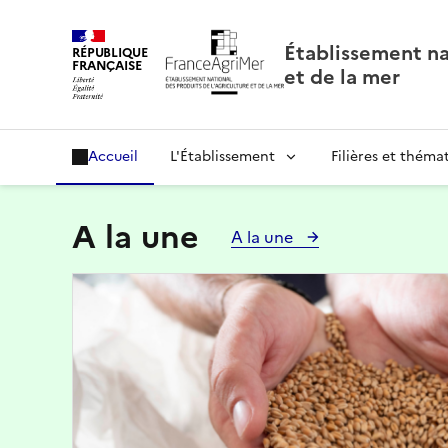
Panneau de gestion des cookies
Établissement nat
RÉPUBLIQUE
FRANÇAISE
et de la mer
Accueil
L'Établissement
Filières et théma
A la une
A la une
Image