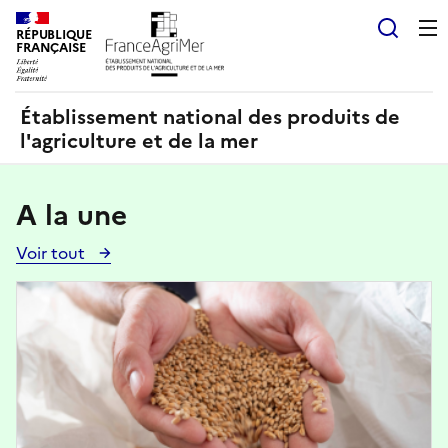
Panneau de gestion des cookies
RÉPUBLIQUE
Recherch
FRANÇAISE
Établissement national des produits de
l'agriculture et de la mer
A la une
Voir tout
Voir
toutes
Image
les
actualités