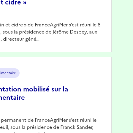
t cidre »
Vin et cidre » de FranceAgriMer s’est réuni le 8
il, sous la présidence de Jérôme Despey, aux
, directeur géné…
limentaire
ntation mobilisé sur la
mentaire
n permanent de FranceAgriMer s’est réuni le
reuil, sous la présidence de Franck Sander,