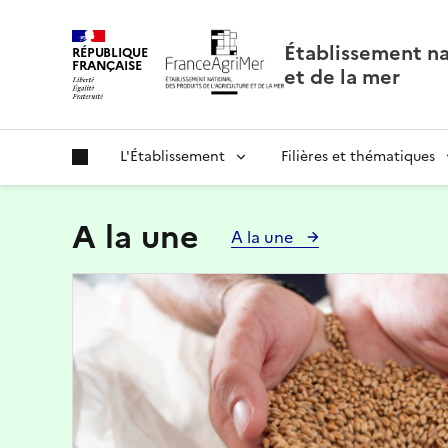
Panneau de gestion des cookies
Établissement nat
RÉPUBLIQUE
FRANÇAISE
et de la mer
L'Établissement
Filières et thématiques
A la une
A la une
Image