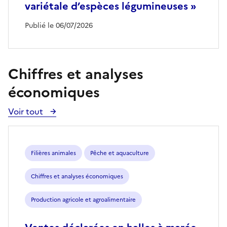
variétale d’espèces légumineuses »
Publié le 06/07/2026
Chiffres et analyses
économiques
Voir tout
Voir
toutes
les
publications
Filières animales
Pêche et aquaculture
Chiffres et analyses économiques
Production agricole et agroalimentaire