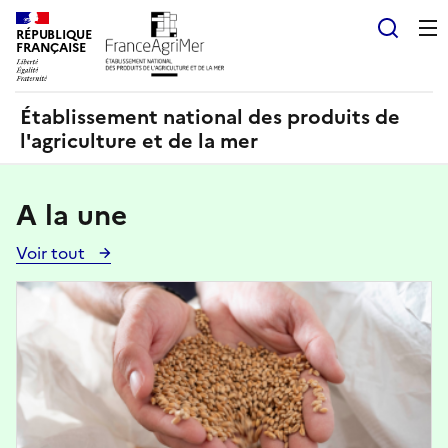
Panneau de gestion des cookies
RÉPUBLIQUE
Recherch
FRANÇAISE
Établissement national des produits de
l'agriculture et de la mer
A la une
Voir tout
Voir
toutes
Image
les
actualités